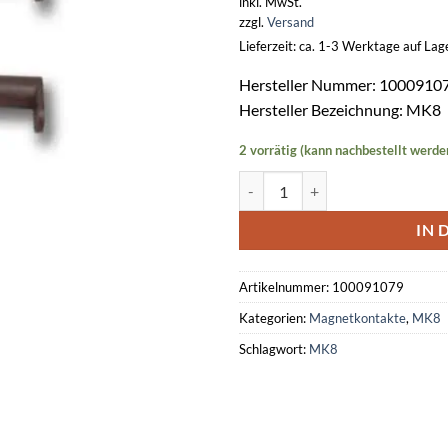
inkl. MwSt.
zzgl.
Versand
Lieferzeit: ca. 1-3 Werktage auf La
Hersteller Nummer: 1000910
Hersteller Bezeichnung: MK8
2 vorrätig (kann nachbestellt werde
Magnetkontakt MK8 braun (100
IN 
Artikelnummer:
100091079
Kategorien:
Magnetkontakte
,
MK8
Schlagwort:
MK8