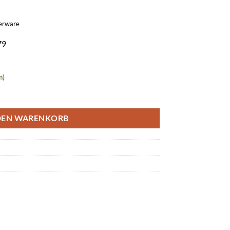
gerware
79
n)
0128 ABX G3/10033 MKX) Menge
DEN WARENKORB