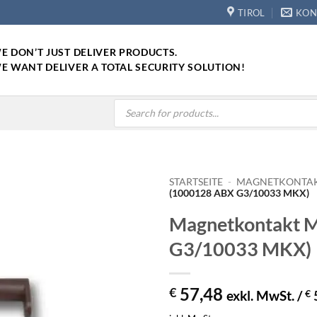
TIROL
KON
E DON’T JUST DELIVER PRODUCTS.
E WANT DELIVER A TOTAL SECURITY SOLUTION!
Products
search
STARTSEITE
-
MAGNETKONTA
(1000128 ABX G3/10033 MKX)
Magnetkontakt 
G3/10033 MKX)
57,48
€
exkl. MwSt. /
€