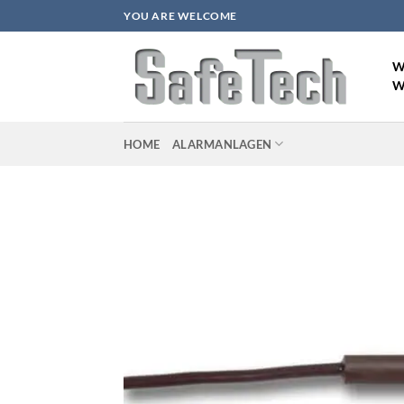
Zum
YOU ARE WELCOME
Inhalt
springen
W
W
HOME
ALARMANLAGEN