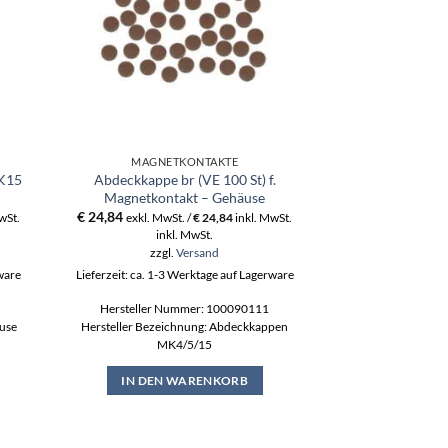
MAGNETKONTAKTE
MAGNE
K15
Abdeckkappe br (VE 100 St) f.
Magnetkontakt
Magnetkontakt – Gehäuse
Fremdfeldübe
€
24,84
€
61,20
wSt.
exkl. MwSt. /
€
24,84
inkl. MwSt.
exkl. MwS
inkl. MwSt.
ink
zzgl.
Versand
zzgl
rware
Lieferzeit: ca. 1-3 Werktage auf Lagerware
Lieferzeit: ca. 1-3
Hersteller Nummer: 100090111
Part Number: 100
äuse
Hersteller Bezeichnung: Abdeckkappen
(W 040929/34 E) V
MK4/5/15
Öffnungsüberwach
MK5 meldet das
Fenstern, 
IN DEN WARENKORB
IN DEN