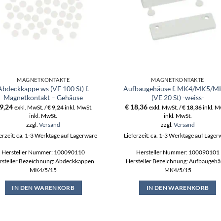
MAGNETKONTAKTE
MAGNETKONTAKTE
Abdeckkappe ws (VE 100 St) f.
Aufbaugehäuse f. MK4/MK5/M
Magnetkontakt – Gehäuse
(VE 20 St) -weiss-
9,24
€
18,36
exkl. MwSt. /
€
9,24
inkl. MwSt.
exkl. MwSt. /
€
18,36
inkl. M
inkl. MwSt.
inkl. MwSt.
zzgl.
Versand
zzgl.
Versand
erzeit: ca. 1-3 Werktage auf Lagerware
Lieferzeit: ca. 1-3 Werktage auf Lage
Hersteller Nummer: 100090110
Hersteller Nummer: 100090101
rsteller Bezeichnung: Abdeckkappen
Hersteller Bezeichnung: Aufbaugeh
MK4/5/15
MK4/5/15
IN DEN WARENKORB
IN DEN WARENKORB