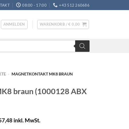
TAKT
08:00 - 17:00
+43 512 260686
ANMELDEN
WARENKORB /
€
0,00
KTE
-
MAGNETKONTAKT MK8 BRAUN
MK8 braun (1000128 ABX
57,48
inkl. MwSt.