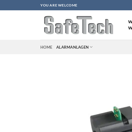
Zum
YOU ARE WELCOME
Inhalt
springen
W
W
HOME
ALARMANLAGEN