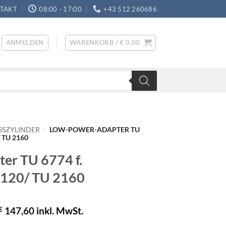
TAKT
08:00 - 17:00
+43 512 260686
ANMELDEN
WARENKORB /
€
0,00
SSZYLINDER
-
LOW-POWER-ADAPTER TU
 TU 2160
er TU 6774 f.
2120/ TU 2160
€
147,60
inkl. MwSt.