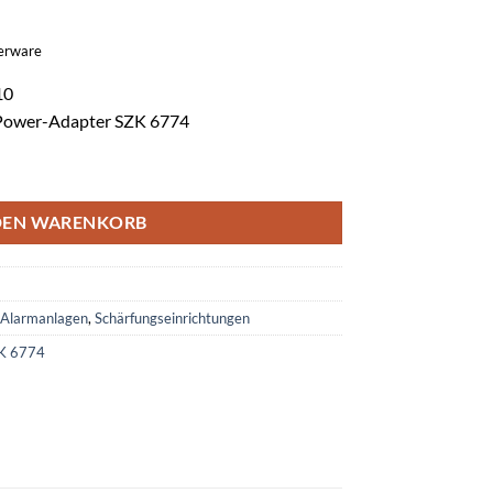
gerware
10
-Power-Adapter SZK 6774
Knaufmodul TU 2120/ TU 2160 Menge
DEN WARENKORB
Alarmanlagen
,
Schärfungseinrichtungen
K 6774