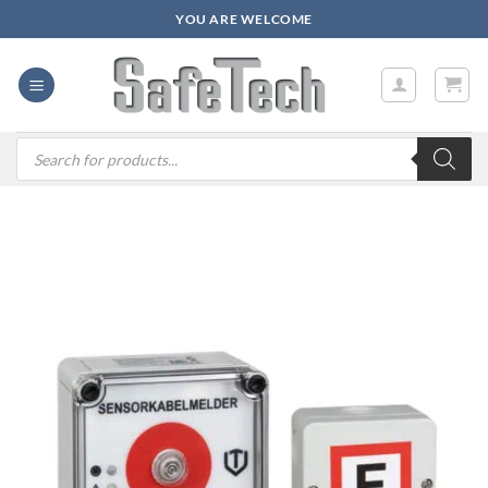
Zum
YOU ARE WELCOME
Inhalt
springen
Products
search