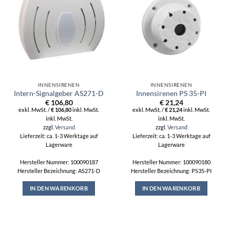
INNENSIRENEN
INNENSIRENEN
Intern-Signalgeber AS271-D
Innensirenen PS 35-PI
€
106,80
€
21,24
exkl. MwSt. /
€
106,80
inkl. MwSt.
exkl. MwSt. /
€
21,24
inkl. MwSt.
inkl. MwSt.
inkl. MwSt.
zzgl.
Versand
zzgl.
Versand
Lieferzeit: ca. 1-3 Werktage auf
Lieferzeit: ca. 1-3 Werktage auf
Lagerware
Lagerware
Hersteller Nummer: 100090187
Hersteller Nummer: 100090180
Hersteller Bezeichnung: AS271-D
Hersteller Bezeichnung: PS35-PI
IN DEN WARENKORB
IN DEN WARENKORB