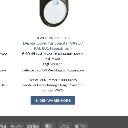
BEWEGUNGSMELDER
BEWEGU
Design-Cover für comstar VAYO /
comstar pro 
RAL 8014 sepiabraun
Bewegu
€
40,44
€
187,20
 MwSt.
exkl. MwSt. /
€
40,44
inkl. MwSt.
exkl. MwS
inkl. MwSt.
ink
zzgl.
Versand
zzgl
rware
Lieferzeit: ca. 1-3 Werktage auf Lagerware
Lieferzeit: ca. 1-3
Hersteller Nummer: 100033775
Hersteller N
0 BUS
Hersteller Bezeichnung: Design-Cover für
Hersteller Bezeich
comstar VAYO
IN DEN WARENKORB
IN DEN
Visa
PayPal
Stripe
MasterCard
Cash
Apple