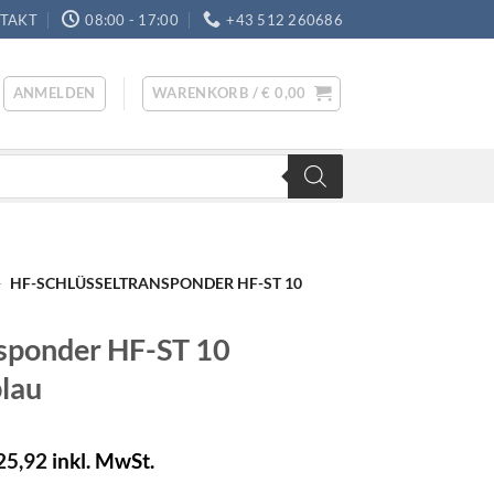
TAKT
08:00 - 17:00
+43 512 260686
ANMELDEN
WARENKORB /
€
0,00
-
HF-SCHLÜSSELTRANSPONDER HF-ST 10
sponder HF-ST 10
lau
25,92
inkl. MwSt.