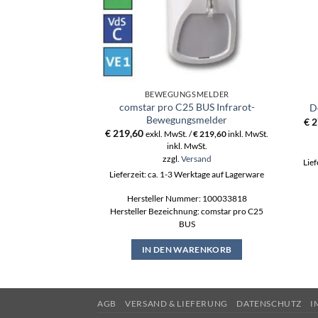
BEWEGUNGSMELDER
comstar pro C25 BUS Infrarot-
D
Bewegungsmelder
€
2
€
219,60
exkl. MwSt. /
€
219,60
inkl. MwSt.
inkl. MwSt.
zzgl.
Versand
Lief
Lieferzeit: ca. 1-3 Werktage auf Lagerware
Hersteller Nummer: 100033818
Hersteller Bezeichnung: comstar pro C25
BUS
IN DEN WARENKORB
AGB
VERSAND & LIEFERUNG
DATENSCHUTZ
I