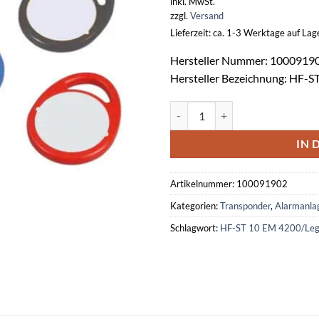
inkl. MwSt.
zzgl.
Versand
Lieferzeit: ca. 1-3 Werktage auf La
Hersteller Nummer: 1000919
Hersteller Bezeichnung: HF-S
HF-Schlüsseltransponder HF-ST 
IN 
Artikelnummer:
100091902
Kategorien:
Transponder
,
Alarmanla
Schlagwort:
HF-ST 10 EM 4200/Leg