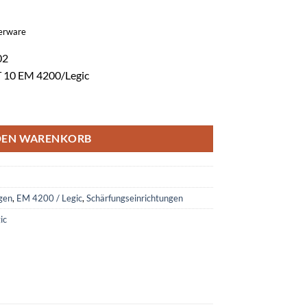
gerware
02
T 10 EM 4200/Legic
10 (EM4200/Legic) blau Menge
DEN WARENKORB
gen
,
EM 4200 / Legic
,
Schärfungseinrichtungen
ic