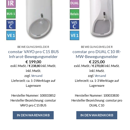
BEWEGUNGSMELDER
BEWEGUNGSMELDER
comstar VAYO pro C15 BUS
comstar pro DUAL C10 IR-
Infrarot-Bewegungsmelder
MW-Bewegungsmelder
€
199,00
€
225,00
exkl. MwSt. /
€
238,80
inkl. MwSt.
exkl. MwSt. /
€
270,00
inkl. MwSt.
inkl. MwSt.
inkl. MwSt.
zzgl.
Versand
zzgl.
Versand
Lieferzeit: ca. 1-3 Werktage auf
Lieferzeit: ca. 1-3 Werktage auf
Lagerware
Lagerware
Hersteller Nummer: 100033852
Hersteller Nummer: 100033830
Hersteller Bezeichnung: comstar
Hersteller Bezeichnung: comstar pro
VAYO pro C15 BUS
DUAL C10
IN DEN WARENKORB
IN DEN WARENKORB