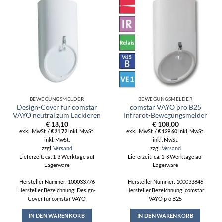
BEWEGUNGSMELDER
BEWEGUNGSMELDER
Design-Cover für comstar
comstar VAYO pro B25
VAYO neutral zum Lackieren
Infrarot-Bewegungsmelder
€
18,10
€
108,00
exkl. MwSt. /
€
21,72
inkl. MwSt.
exkl. MwSt. /
€
129,60
inkl. MwSt.
inkl. MwSt.
inkl. MwSt.
zzgl.
Versand
zzgl.
Versand
Lieferzeit: ca. 1-3 Werktage auf
Lieferzeit: ca. 1-3 Werktage auf
Lagerware
Lagerware
Hersteller Nummer: 100033776
Hersteller Nummer: 100033846
Hersteller Bezeichnung: Design-
Hersteller Bezeichnung: comstar
Cover für comstar VAYO
VAYO pro B25
IN DEN WARENKORB
IN DEN WARENKORB