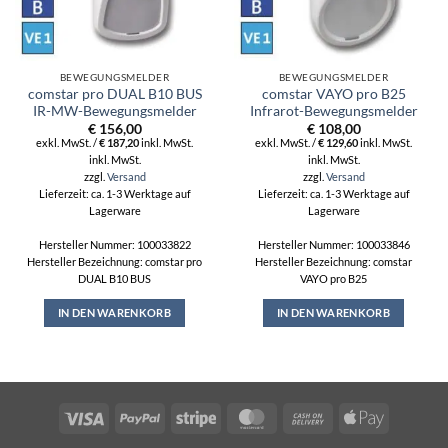
BEWEGUNGSMELDER
BEWEGUNGSMELDER
comstar pro DUAL B10 BUS
comstar VAYO pro B25
IR-MW-Bewegungsmelder
Infrarot-Bewegungsmelder
€
156,00
€
108,00
exkl. MwSt. /
€
187,20
inkl. MwSt.
exkl. MwSt. /
€
129,60
inkl. MwSt.
inkl. MwSt.
inkl. MwSt.
zzgl.
Versand
zzgl.
Versand
Lieferzeit: ca. 1-3 Werktage auf
Lieferzeit: ca. 1-3 Werktage auf
Lagerware
Lagerware
Hersteller Nummer: 100033822
Hersteller Nummer: 100033846
Hersteller Bezeichnung: comstar pro
Hersteller Bezeichnung: comstar
DUAL B10 BUS
VAYO pro B25
IN DEN WARENKORB
IN DEN WARENKORB
Visa
PayPal
Stripe
MasterCard
Cash
Apple
On
Pay