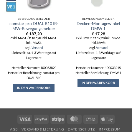
BEWEGUNGSMELDER
BEWEGUNGSMELDER
comstar pro DUAL B10 IR-
Decken-Montagewinkel
MW-Bewegungsmelder
DMW 1
€
187,20
€
17,28
exkl. MwSt. /
€
187,20
inkl. MwSt.
exkl. MwSt. /
€
17,28
inkl. MwSt.
inkl. MwSt.
inkl. MwSt.
zzgl.
Versand
zzgl.
Versand
Lieferzeit: ca. 1-3 Werktage auf
Lieferzeit: ca. 1-3 Werktage auf
Lagerware
Lagerware
Hersteller Nummer: 100033820
Hersteller Nummer: 100033215
Hersteller Bezeichnung: comstar pro
Hersteller Bezeichnung: DMW 1
DUAL B10
IN DEN WARENKORB
IN DEN WARENKORB
Visa
PayPal
Stripe
MasterCard
Cash
Apple
On
Pay
AGB
VERSAND & LIEFERUNG
DATENSCHUTZ
IMPRESSUM