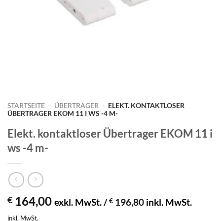
STARTSEITE
-
ÜBERTRAGER
-
ELEKT. KONTAKTLOSER
ÜBERTRAGER EKOM 11 I WS -4 M-
Elekt. kontaktloser Übertrager EKOM 11 i
ws -4 m-
164,00
€
exkl. MwSt. /
€
196,80
inkl. MwSt.
inkl. MwSt.