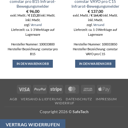
comstar pro B15 Infrarot-
comstar VAYO pro C15
Bewegungsmelder
Infrarot-Bewegungsmelder
€
96,00
€
137,00
exkl. MwSt. /
€
115,20
inkl. MwSt.
exkl. MwSt. /
€
164,40
inkl. MwSt.
inkl. MwSt.
inkl. MwSt.
zzgl.
Versand
zzgl.
Versand
Lieferzeit: ca. 1-3 Werktage auf
Lieferzeit: ca. 1-3 Werktage auf
Lagerware
Lagerware
Hersteller Nummer: 100033800
Hersteller Nummer: 100033850
Hersteller Bezeichnung: comstar pro
Hersteller Bezeichnung: comstar
B15
VAYO pro C15
IN DEN WARENKORB
IN DEN WARENKORB
Visa
PayPal
Stripe
MasterCard
Cash
Apple
On
Pay
AGB
VERSAND & LIEFERUNG
DATENSCHUTZ
IMPRESSUM
Delivery
WIDERRUF
Copyright 2026 ©
SafeTech
VERTRAG WIDERRUFEN