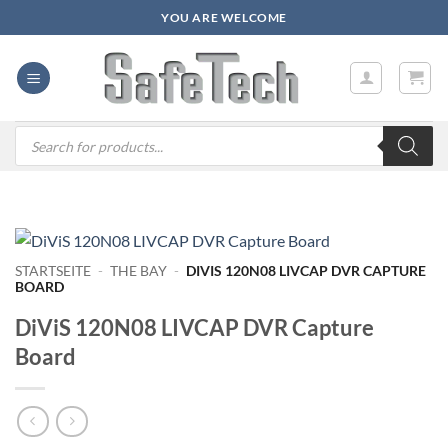
Zum
YOU ARE WELCOME
Inhalt
springen
Products
search
STARTSEITE
-
THE BAY
-
DIVIS 120N08 LIVCAP DVR CAPTURE
BOARD
DiViS 120N08 LIVCAP DVR Capture
Board