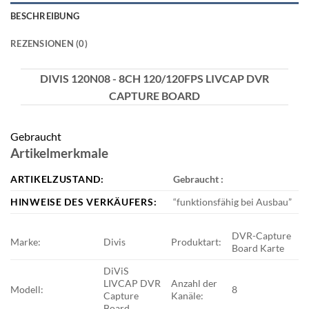
BESCHREIBUNG
REZENSIONEN (0)
DIVIS 120N08 - 8CH 120/120FPS LIVCAP DVR
CAPTURE BOARD
Gebraucht
Artikelmerkmale
ARTIKELZUSTAND:
Gebraucht
:
HINWEISE DES VERKÄUFERS:
“
funktionsfähig bei Ausbau
”
DVR-Capture
Marke:
Divis
Produktart:
Board Karte
DiViS
LIVCAP DVR
Anzahl der
Modell:
8
Capture
Kanäle:
Board