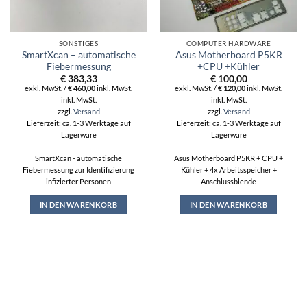
SONSTIGES
COMPUTER HARDWARE
SmartXcan – automatische
Asus Motherboard P5KR
Fiebermessung
+CPU +Kühler
€
383,33
€
100,00
exkl. MwSt. /
€
460,00
inkl. MwSt.
exkl. MwSt. /
€
120,00
inkl. MwSt.
inkl. MwSt.
inkl. MwSt.
zzgl.
Versand
zzgl.
Versand
Lieferzeit: ca. 1-3 Werktage auf
Lieferzeit: ca. 1-3 Werktage auf
Lagerware
Lagerware
SmartXcan - automatische
Asus Motherboard P5KR + CPU +
Fiebermessung zur Identifizierung
Kühler + 4x Arbeitsspeicher +
infizierter Personen
Anschlussblende
IN DEN WARENKORB
IN DEN WARENKORB