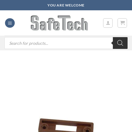
Zum
YOU ARE WELCOME
Inhalt
springen
Products
search