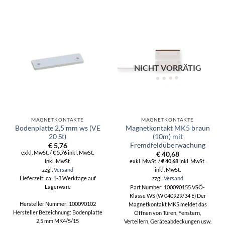
NICHT VORRÄTIG
MAGNETKONTAKTE
MAGNETKONTAKTE
Bodenplatte 2,5 mm ws (VE
Magnetkontakt MK5 braun
20 St)
(10m) mit
Fremdfeldüberwachung
€
5,76
exkl. MwSt. /
€
5,76
inkl. MwSt.
€
40,68
inkl. MwSt.
exkl. MwSt. /
€
40,68
inkl. MwSt.
zzgl.
Versand
inkl. MwSt.
zzgl.
Versand
Lieferzeit: ca. 1-3 Werktage auf
Lagerware
Part Number: 100090155 VSÖ-
Klasse WS (W 040929/34 E) Der
Hersteller Nummer: 100090102
Magnetkontakt MK5 meldet das
Hersteller Bezeichnung: Bodenplatte
Öffnen von Türen, Fenstern,
2,5 mm MK4/5/15
Verteilern, Geräteabdeckungen usw.