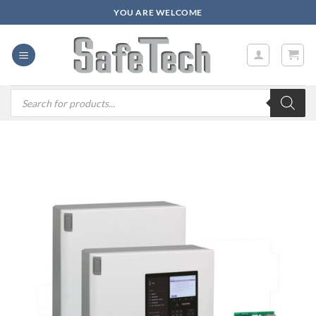
Zum
YOU ARE WELCOME
Inhalt
springen
Products
search