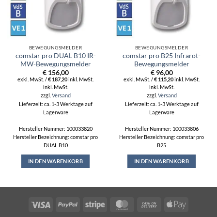
BEWEGUNGSMELDER
BEWEGUNGSMELDER
comstar pro DUAL B10 IR-
comstar pro B25 Infrarot-
MW-Bewegungsmelder
Bewegungsmelder
€
156,00
€
96,00
exkl. MwSt. /
€
187,20
inkl. MwSt.
exkl. MwSt. /
€
115,20
inkl. MwSt.
inkl. MwSt.
inkl. MwSt.
zzgl.
Versand
zzgl.
Versand
Lieferzeit: ca. 1-3 Werktage auf
Lieferzeit: ca. 1-3 Werktage auf
Lagerware
Lagerware
Hersteller Nummer: 100033820
Hersteller Nummer: 100033806
Hersteller Bezeichnung: comstar pro
Hersteller Bezeichnung: comstar pro
DUAL B10
B25
IN DEN WARENKORB
IN DEN WARENKORB
Visa
PayPal
Stripe
MasterCard
Cash
Apple
On
Pay