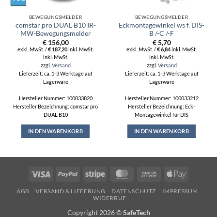
BEWEGUNGSMELDER
BEWEGUNGSMELDER
comstar pro DUAL B10 IR-
Eckmontagewinkel ws f. DIS-
MW-Bewegungsmelder
B /-C /-F
€
156,00
€
5,70
exkl. MwSt. /
€
187,20
inkl. MwSt.
exkl. MwSt. /
€
6,84
inkl. MwSt.
inkl. MwSt.
inkl. MwSt.
zzgl.
Versand
zzgl.
Versand
Lieferzeit: ca. 1-3 Werktage auf
Lieferzeit: ca. 1-3 Werktage auf
Lagerware
Lagerware
Hersteller Nummer: 100033820
Hersteller Nummer: 100033212
Hersteller Bezeichnung: comstar pro
Hersteller Bezeichnung: Eck-
DUAL B10
Montagewinkel für DIS
IN DEN WARENKORB
IN DEN WARENKORB
Visa
PayPal
Stripe
MasterCard
Cash
Apple
On
Pay
AGB
VERSAND & LIEFERUNG
DATENSCHUTZ
IMPRESSUM
Delivery
WIDERRUF
Copyright 2026 ©
SafeTech