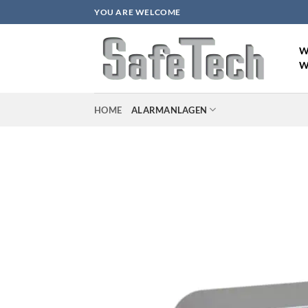
Zum
YOU ARE WELCOME
Inhalt
springen
W
W
HOME
ALARMANLAGEN