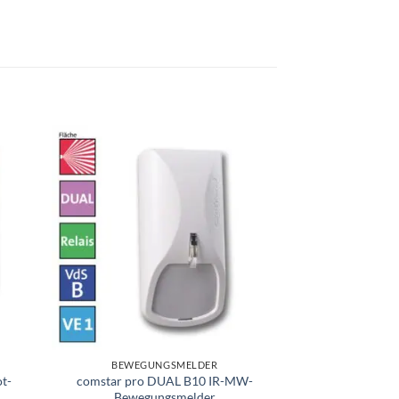
BEWEGUNGSMELDER
BEWEGU
t-
comstar pro DUAL B10 IR-MW-
comstar VAYO 
Bewegungsmelder
Bewegu