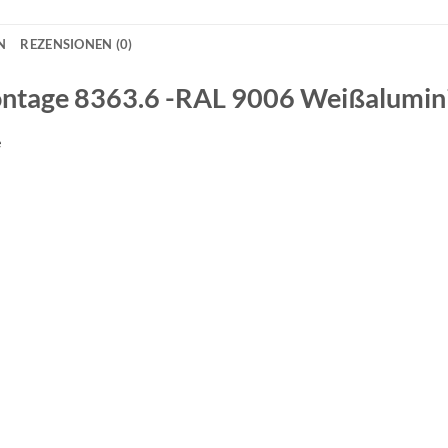
N
REZENSIONEN (0)
ontage
8363.6 -RAL 9006 Weißalumi
e