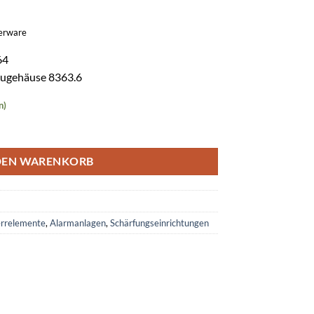
gerware
64
augehäuse 8363.6
n)
363.6 -RAL 9006 Weißaluminium Menge
DEN WARENKORB
errelemente
,
Alarmanlagen
,
Schärfungseinrichtungen