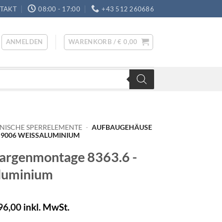
TAKT
08:00 - 17:00
+43 512 260686
ANMELDEN
WARENKORB /
€
0,00
ISCHE SPERRELEMENTE
-
AUFBAUGEHÄUSE
9006 WEISSALUMINIUM
argenmontage 8363.6 -
luminium
96,00
inkl. MwSt.