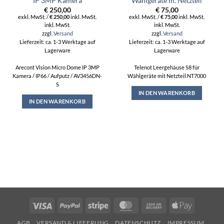
IP 3MP Kamera
Wählgeräte m. Netzteil
€
250,00
€
75,00
exkl. MwSt. /
€
250,00
inkl. MwSt.
exkl. MwSt. /
€
75,00
inkl. MwSt.
inkl. MwSt.
inkl. MwSt.
zzgl.
Versand
zzgl.
Versand
Lieferzeit: ca. 1-3 Werktage auf
Lieferzeit: ca. 1-3 Werktage auf
Lagerware
Lagerware
Arecont Vision Micro Dome IP 3MP
Telenot Leergehäuse S8 für
Kamera / IP66 / Aufputz / AV3456DN-
Wählgeräte mit Netzteil NT7000
S
IN DEN WARENKORB
IN DEN WARENKORB
Visa
PayPal
Stripe
MasterCard
Cash
Apple
On
Pay
AGB
VERSAND & LIEFERUNG
DATENSCHUTZ
IMPRESSUM