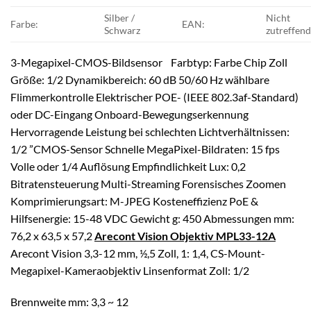
Silber /
Nicht
Farbe:
EAN:
Schwarz
zutreffen
3-Megapixel-CMOS-Bildsensor
Farbtyp: Farbe Chip Zoll
Größe: 1/2
Dynamikbereich: 60 dB
50/60 Hz wählbare
Flimmerkontrolle
Elektrischer POE- (IEEE 802.3af-Standard)
oder DC-Eingang
Onboard-Bewegungserkennung
Hervorragende Leistung bei schlechten Lichtverhältnissen:
1/2 ”CMOS-Sensor
Schnelle MegaPixel-Bildraten: 15 fps
Volle oder 1/4 Auflösung
Empfindlichkeit Lux: 0,2
Bitratensteuerung
Multi-Streaming
Forensisches Zoomen
Komprimierungsart: M-JPEG
Kosteneffizienz
PoE &
Hilfsenergie: 15-48 VDC
Gewicht g: 450
Abmessungen mm:
76,2 x 63,5 x 57,2
Arecont Vision Objektiv MPL33-12A
Arecont Vision 3,3-12 mm, ½,5 Zoll, 1: 1,4, CS-Mount-
Megapixel-Kameraobjektiv Linsenformat Zoll: 1/2
Brennweite mm: 3,3 ~ 12