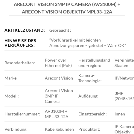
ARECONT VISION 3MP IP CAMERA (AV3100M) +
ARECONT VISION OBJEKTIV MPL33-12A
ARTIKELZUSTAND:
Gebraucht
:
“
Vorführartikel mit leichten
HINWEISE DES
VERKÄUFERS:
Abnützungsspuren – getestet – Ware OK
”
Power over
Herstellungsland
Vereinigte
Besonderheiten:
Ethernet (PoE)
und -region:
Staaten
Kamera-
Marke:
Arecont Vision
IP/Networ
Technologie:
Arecont Vision
3MP
Modell:
3MP IP
Auflösung:
(2048×15
Camera
AV3100M +
Herstellernummer:
Einsatzbereich:
Innen
MPL 33-12A
IP Kamera
Verbindung:
Kabelgebunden
Produktart:
Objektiv