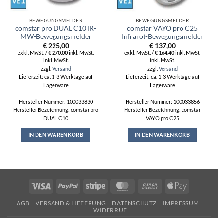
BEWEGUNGSMELDER
BEWEGUNGSMELDER
comstar pro DUAL C10 IR-
comstar VAYO pro C25
MW-Bewegungsmelder
Infrarot-Bewegungsmelder
€
225,00
€
137,00
exkl. MwSt. /
€
270,00
inkl. MwSt.
exkl. MwSt. /
€
164,40
inkl. MwSt.
inkl. MwSt.
inkl. MwSt.
zzgl.
Versand
zzgl.
Versand
Lieferzeit: ca. 1-3 Werktage auf
Lieferzeit: ca. 1-3 Werktage auf
Lagerware
Lagerware
Hersteller Nummer: 100033830
Hersteller Nummer: 100033856
Hersteller Bezeichnung: comstar pro
Hersteller Bezeichnung: comstar
DUAL C10
VAYO pro C25
IN DEN WARENKORB
IN DEN WARENKORB
Visa
PayPal
Stripe
MasterCard
Cash
Apple
On
Pay
AGB
VERSAND & LIEFERUNG
DATENSCHUTZ
IMPRESSUM
Delivery
WIDERRUF