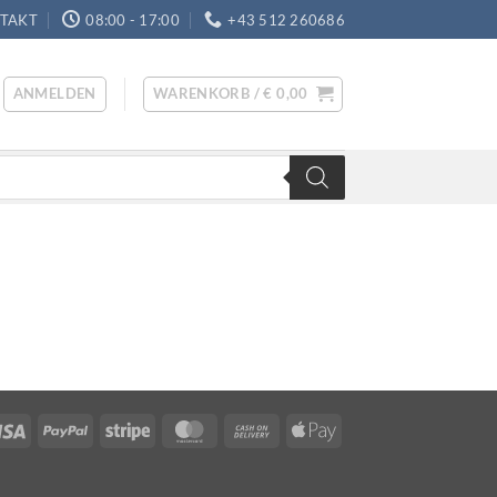
TAKT
08:00 - 17:00
+43 512 260686
ANMELDEN
WARENKORB /
€
0,00
Visa
PayPal
Stripe
MasterCard
Cash
Apple
On
Pay
Delivery